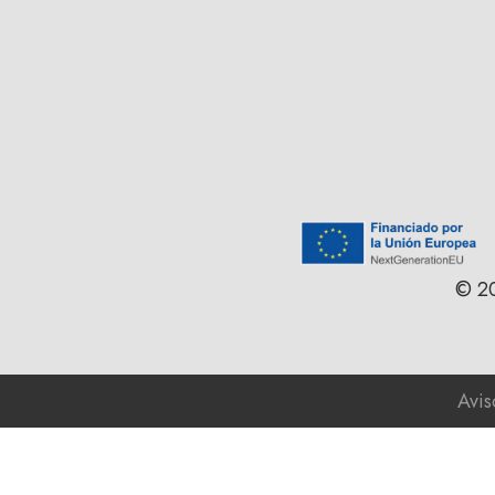
© 20
Avis