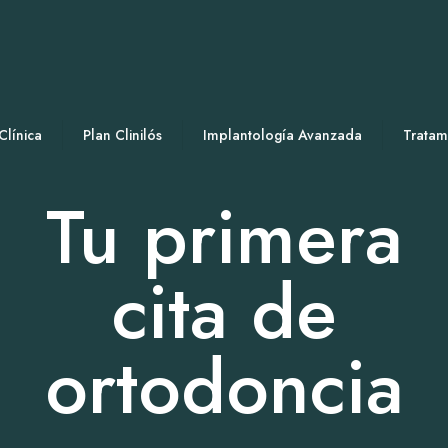
Clínica
Plan Clinilós
Implantología Avanzada
Tratam
Tu primera
cita de
ortodoncia