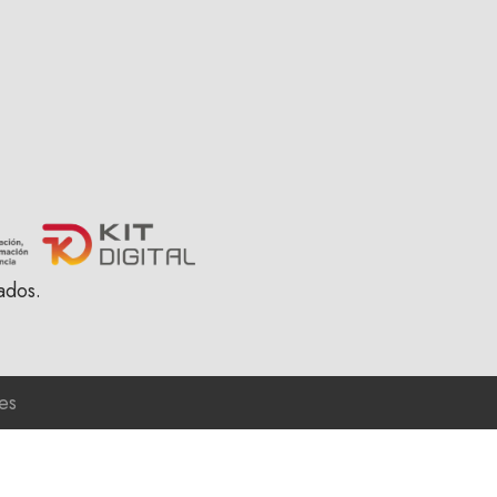
ados.
es