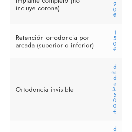
Implante completo (no
9
incluye corona)
0
€
1
Retención ortodoncia por
5
0
arcada (superior o inferior)
€
d
es
d
e
Ortodoncia invisible
3.
5
0
0
€
d