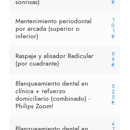
sonrisas)
€
Mantenimiento periodontal
1
0
por arcada (superior o
1
inferior)
€
9
Raspaje y alisador Radicular
9
(por cuadrante)
€
Blanqueamiento dental en
5
clínica + refuerzo
2
5
domiciliario (combinado) -
€
Philips Zoom!
4
Blanqueamiento dental en
7