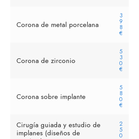
3
9
Corona de metal porcelana
8
€
5
3
Corona de zirconio
0
€
5
8
Corona sobre implante
0
€
Cirugía guiada y estudio de
2
5
implanes (diseños de
0