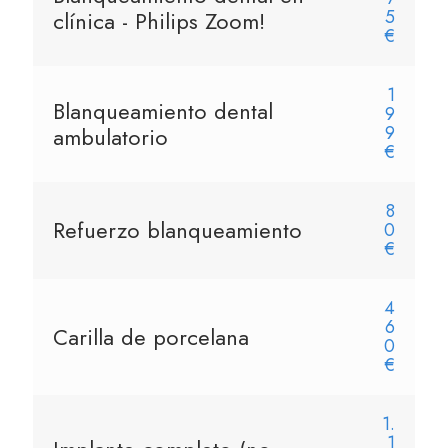
5
clínica - Philips Zoom!
€
1
Blanqueamiento dental
9
9
ambulatorio
€
8
Refuerzo blanqueamiento
0
€
4
6
Carilla de porcelana
0
€
1.
1