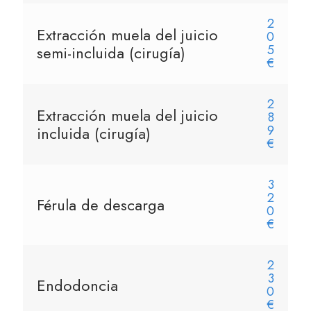
2
Extracción muela del juicio
0
5
semi-incluida (cirugía)
€
2
Extracción muela del juicio
8
9
incluida (cirugía)
€
3
2
Férula de descarga
0
€
2
3
Endodoncia
0
€