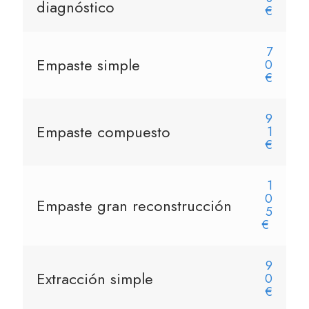
diagnóstico
€
7
Empaste simple
0
€
9
Empaste compuesto
1
€
1
0
Empaste gran reconstrucción
5
€
9
Extracción simple
0
€