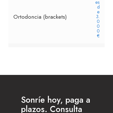
es
d
e
Ortodoncia (brackets)
3.
0
0
0
€
Sonríe hoy, paga a
plazos. Consulta